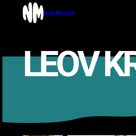
Nuša Močenik
LEOV K