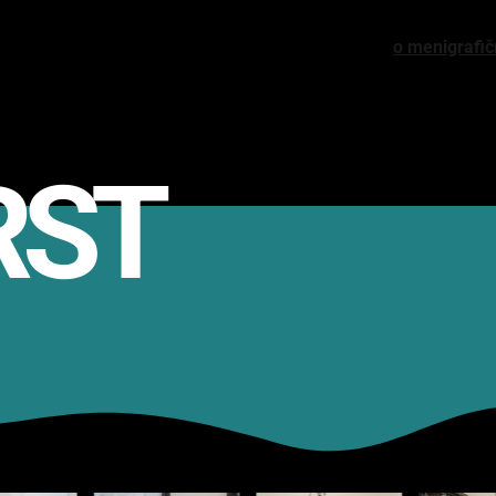
o meni
grafi
RST